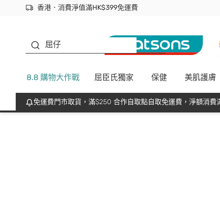
香港．消費淨值滿HK$399免運費
立即成為易賞錢會員盡享獨家優惠
首次APP下單買滿$450 輸入 NEWAPP 即減$50
生蠔BB
屈仔
8.8 購物大作戰
屈臣氏獨家
保健
美肌護膚
免運費門市取貨，滿$250 合作自取點自取免運費，淨額消費滿