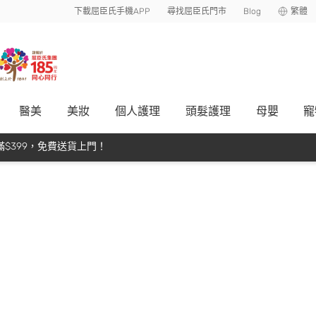
下載屈臣氏手機APP
尋找屈臣氏門市
Blog
繁體
醫美
美妝
個人護理
頭髮護理
母嬰
寵
$399，免費送貨上門！