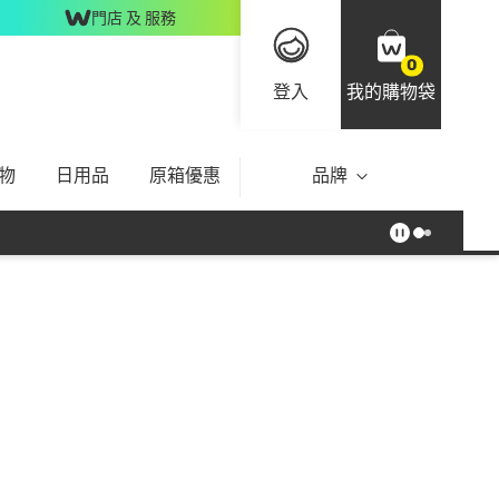
門店 及 服務
0
登入
我的購物袋
物
日用品
原箱優惠
品牌