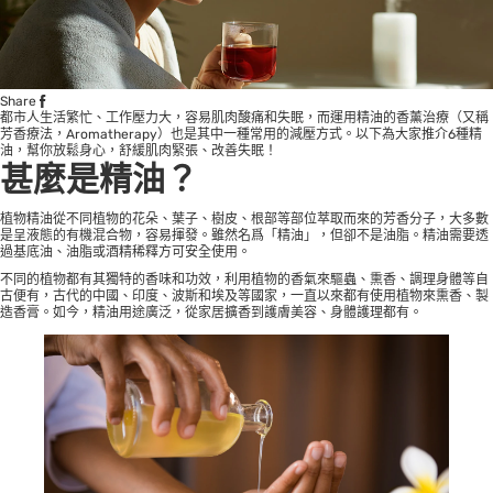
Share
都市人生活繁忙、工作壓力大，容易肌肉酸痛和失眠，而運用精油的香薰治療（又稱
芳香療法，Aromatherapy）也是其中一種常用的減壓方式。以下為大家推介6種精
油，幫你放鬆身心，舒緩肌肉緊張、改善失眠！
甚麼是精油？
植物精油從不同植物的花朵、葉子、樹皮、根部等部位萃取而來的芳香分子，大多數
是呈液態的有機混合物，容易揮發。雖然名爲「精油」，但卻不是油脂。精油需要透
過基底油、油脂或酒精稀釋方可安全使用。
不同的植物都有其獨特的香味和功效，利用植物的香氣來驅蟲、熏香、調理身體等自
古便有，古代的中國、印度、波斯和埃及等國家，一直以來都有使用植物來熏香、製
造香膏。如今，精油用途廣泛，從家居擴香到護膚美容、身體護理都有。