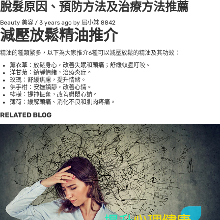
脫髮原因、預防方法及治療方法推薦
Beauty 美容
/
3 years ago
by 屈小妹
8842
減壓放鬆精油推介
精油的種類繁多，以下為大家推介6種可以
減壓放鬆
的精油及其功效：
薰衣草：放鬆身心，
改善失眠
和頭痛；舒緩蚊蟲叮咬。
洋甘菊：鎮靜情緒，治療炎症。
玫瑰：舒緩焦慮，提升情緒。
佛手柑：安撫鎮靜，改善心情。
檸檬：提神振奮，改善鬱悶心請。
薄荷：緩解頭痛、消化不良和肌肉疼痛。
RELATED BLOG