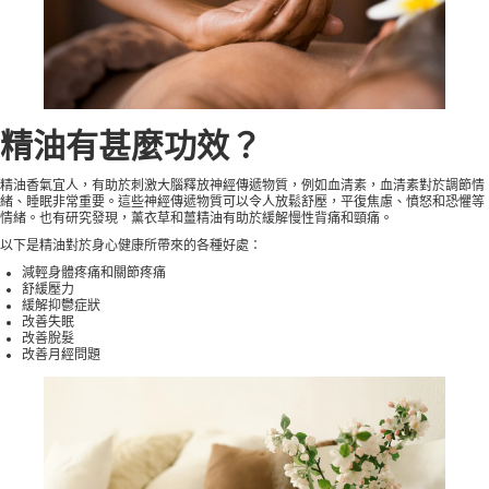
精油有甚麼功效？
精油香氣宜人，有助於刺激大腦釋放神經傳遞物質，例如血清素，血清素對於調節情
緒、睡眠非常重要。這些神經傳遞物質可以令人放鬆舒壓，平復焦慮、憤怒和恐懼等
情緒。也有
研究
發現，薰衣草和薑精油有助於緩解慢性背痛和頸痛。
以下是精油對於身心健康所帶來的各種好處：
減輕身體疼痛和
關節疼痛
舒緩壓力
緩解抑鬱症狀
改善失眠
改善
脫髮
改善月經問題