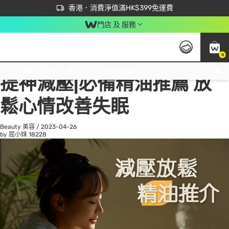
首次APP下單買滿$450 輸入 NEWAPP 即減$50
立即成為易賞錢會員盡享獨家優惠
香港．消費淨值滿HK$399免運費
門店 及 服務
0
All
Beauty 美容
He
免運費門市取貨，滿$250 合作自取點自取免運費，淨額消費滿$399，免費送貨上門！
提神減壓|必備精油推薦 放
鬆心情改善失眠
Beauty 美容
/
2023-04-26
by 屈小妹
18228