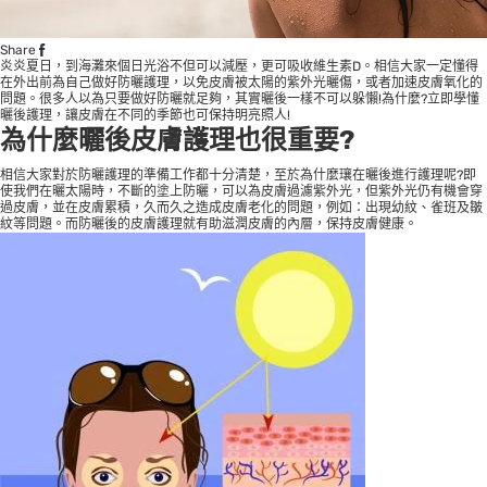
Share
炎炎夏日，到海灘來個日光浴不但可以減壓，更可吸收維生素D。相信大家一定懂得
在外出前為自己做好防曬護理，以免皮膚被太陽的紫外光曬傷，或者加速皮膚氧化的
問題。很多人以為只要做好防曬就足夠，其實曬後一樣不可以躲懶!為什麼?立即學懂
曬後護理，讓皮膚在不同的季節也可保持明亮照人!
為什麼曬後皮膚護理也很重要?
相信大家對於防曬護理的準備工作都十分清楚，至於為什麼瓖在曬後進行護理呢?即
使我們在曬太陽時，不斷的塗上防曬，可以為皮膚過濾紫外光，但紫外光仍有機會穿
過皮膚，並在皮膚累積，久而久之造成皮膚老化的問題，例如：出現幼紋、雀班及皺
紋等問題。而防曬後的皮膚護理就有助滋潤皮膚的內層，保持皮膚健康。