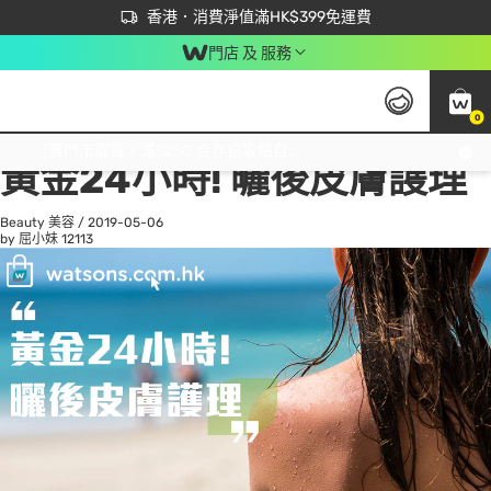
首次APP下單買滿$450 輸入 NEWAPP 即減$50
立即成為易賞錢會員盡享獨家優惠
香港．消費淨值滿HK$399免運費
門店 及 服務
0
All
Beauty 美容
He
免運費門市取貨，滿$250 合作自取點自取免運費，淨額消費滿$399，免費送貨上門！
黃金24小時! 曬後皮膚謢理
Beauty 美容
/
2019-05-06
by 屈小妹
12113