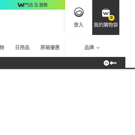
門店 及 服務
0
登入
我的購物袋
物
日用品
原箱優惠
品牌