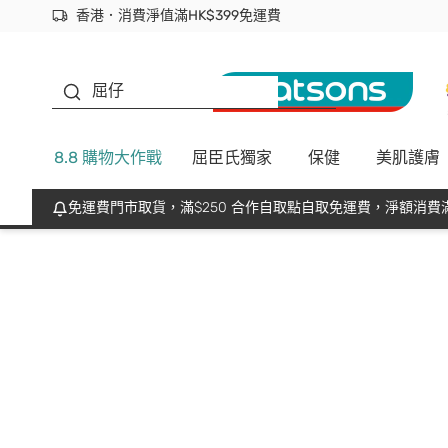
香港．消費淨值滿HK$399免運費
立即成為易賞錢會員盡享獨家優惠
首次APP下單買滿$450 輸入 NEWAPP 即減$50
生蠔BB
屈仔
8.8 購物大作戰
屈臣氏獨家
保健
美肌護膚
免運費門市取貨，滿$250 合作自取點自取免運費，淨額消費滿