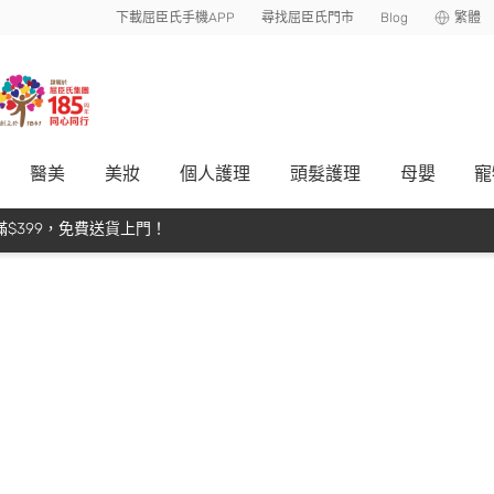
下載屈臣氏手機APP
尋找屈臣氏門市
Blog
繁體
醫美
美妝
個人護理
頭髮護理
母嬰
寵
$399，免費送貨上門！