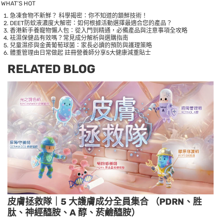
WHAT’S HOT
急凍食物不新鮮？ 科學揭密：你不知道的鎖鮮技術！
DEET防蚊液濃度大解密：如何根據活動選擇最適合您的產品？
香港新手養寵物懶人包：從入門到精通，必備產品與注意事項全攻略
袪濕保健品有效嗎？常見成分解析與選購指南
兒童濕疹與金黃葡萄球菌：家長必讀的預防與護理策略
體重管理由日常做起 註冊營養師分享5大健康減重貼士
RELATED BLOG
皮膚拯救隊｜5 大護膚成分全員集合 （PDRN、胜
肽、神經醯胺、A 醇、菸鹼醯胺）