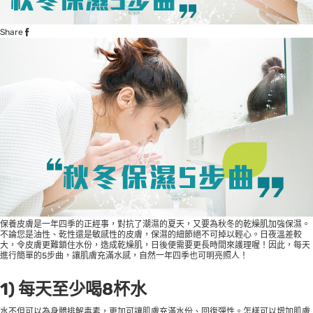
Share
保養皮膚是一年四季的正經事，對抗了潮濕的夏天，又要為秋冬的乾燥肌加強保濕。
不論您是油性、乾性還是敏感性的皮膚，保濕的細節絕不可掉以輕心。日夜溫差較
大，令皮膚更難鎖住水份，造成乾燥肌，日後便需要更長時間來護理喔！因此，每天
進行簡單的5步曲，讓肌膚充滿水感，自然一年四季也可明亮照人！
1) 每天至少喝8杯水
水不但可以為身體排解毒素，更加可讓肌膚充滿水份、回復彈性。怎樣可以增加肌膚