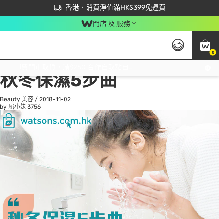
首次APP下單買滿$450 輸入 NEWAPP 即減$50
立即成為易賞錢會員盡享獨家優惠
香港．消費淨值滿HK$399免運費
門店 及 服務
0
All
Beauty 美容
He
免運費門市取貨，滿$250 合作自取點自取免運費，淨額消費滿$399，免費送貨上門！
秋冬保濕5步曲
Beauty 美容
/
2018-11-02
by 屈小妹
3756