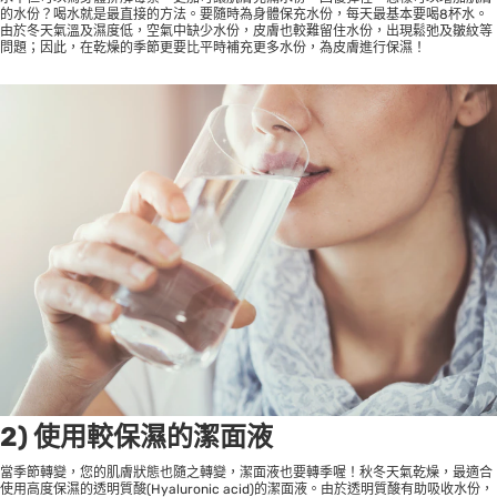
的水份？喝水就是最直接的方法。要隨時為身體保充水份，每天最基本要喝8杯水。
由於冬天氣溫及濕度低，空氣中缺少水份，皮膚也較難留住水份，出現鬆弛及皺紋等
問題；因此，在乾燥的季節更要比平時補充更多水份，為皮膚進行保濕！
2) 使用較保濕的潔面液
當季節轉變，您的肌膚狀態也隨之轉變，潔面液也要轉季喔！秋冬天氣乾燥，最適合
使用高度保濕的透明質酸(Hyaluronic acid)的潔面液。由於透明質酸有助吸收水份，