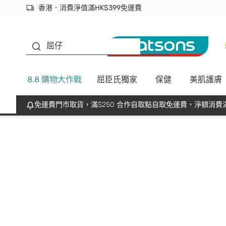
香港．消費淨值滿HK$399免運費
立即成為易賞錢會員盡享獨家優惠
首次APP下單買滿$450 輸入 NEWAPP 即減$50
生蠔BB
屈仔
8.8 購物大作戰
屈臣氏獨家
保健
美肌護膚
免運費門市取貨，滿$250 合作自取點自取免運費，淨額消費滿