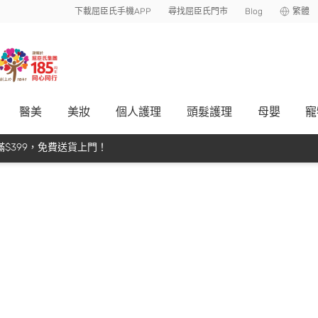
下載屈臣氏手機APP
尋找屈臣氏門市
Blog
繁體
醫美
美妝
個人護理
頭髮護理
母嬰
寵
$399，免費送貨上門！