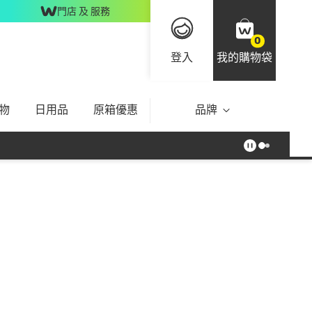
門店 及 服務
0
登入
我的購物袋
物
日用品
原箱優惠
品牌