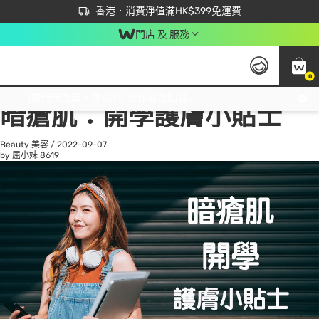
首次APP下單買滿$450 輸入 NEWAPP 即減$50
立即成為易賞錢會員盡享獨家優惠
香港．消費淨值滿HK$399免運費
門店 及 服務
0
All
Beauty 美容
He
免運費門市取貨，滿$250 合作自取點自取免運費，淨額消費滿$399，免費送貨上門！
暗瘡肌：開學護膚小貼士
Beauty 美容
/
2022-09-07
by 屈小妹
8619