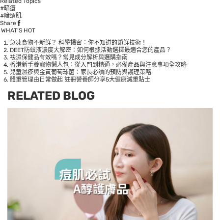
Related Topics
#暗瘡
#暗瘡肌
Share
WHAT’S HOT
急凍食物不新鮮？ 科學揭密：你不知道的鎖鮮技術！
DEET防蚊液濃度大解密：如何根據活動選擇最適合您的產品？
袪濕保健品有效嗎？常見成分解析與選購指南
香港新手養寵物懶人包：從入門到精通，必備產品與注意事項全攻略
兒童濕疹與金黃葡萄球菌：家長必讀的預防與護理策略
體重管理由日常做起 註冊營養師分享5大健康減重貼士
RELATED BLOG