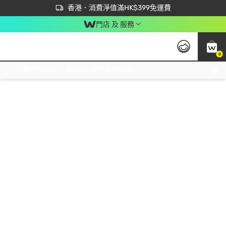
首次APP下單買滿$450 輸入 NEWAPP 即減$50
立即成為易賞錢會員盡享獨家優惠
香港．消費淨值滿HK$399免運費
門店 及 服務
0
免運費門市取貨，滿$250 合作自取點自取免運費，淨額消費滿$399，免費送貨上門！