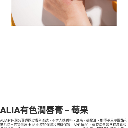
ALIA有色潤唇膏 – 莓果
ALIA有色潤唇膏通過皮膚科測試，不含人造香料、酒精、礦物油、對羥基苯甲酸酯和
羊毛脂。它提供高達 12 小時的保濕和防曬保護，SPF 值20。這款潤唇膏含有滋養和