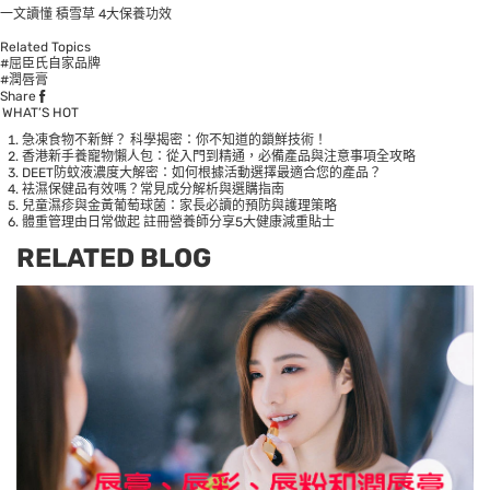
一文讀懂 積雪草 4大保養功效
Related Topics
#屈臣氏自家品牌
#潤唇膏
Share
WHAT’S HOT
急凍食物不新鮮？ 科學揭密：你不知道的鎖鮮技術！
香港新手養寵物懶人包：從入門到精通，必備產品與注意事項全攻略
DEET防蚊液濃度大解密：如何根據活動選擇最適合您的產品？
袪濕保健品有效嗎？常見成分解析與選購指南
兒童濕疹與金黃葡萄球菌：家長必讀的預防與護理策略
體重管理由日常做起 註冊營養師分享5大健康減重貼士
RELATED BLOG