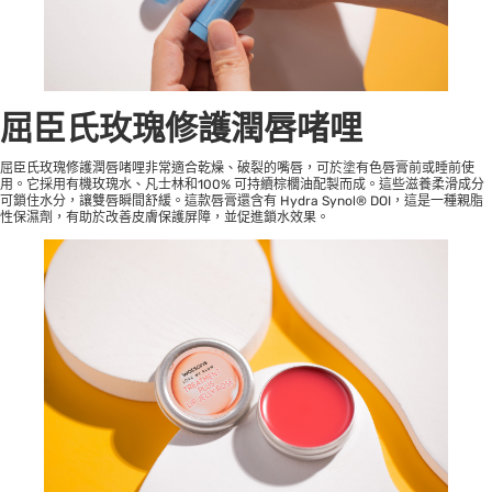
屈臣氏玫瑰修護潤唇啫哩
屈臣氏玫瑰修護潤唇啫哩非常適合乾燥、破裂的嘴唇，可於塗有色唇膏前或睡前使
用。它採用有機玫瑰水、凡士林和100% 可持續棕櫚油配製而成。這些滋養柔滑成分
可鎖住水分，讓雙唇瞬間舒緩。這款唇膏還含有 Hydra Synol® DOI，這是一種親脂
性保濕劑，有助於改善皮膚保護屏障，並促進鎖水效果。