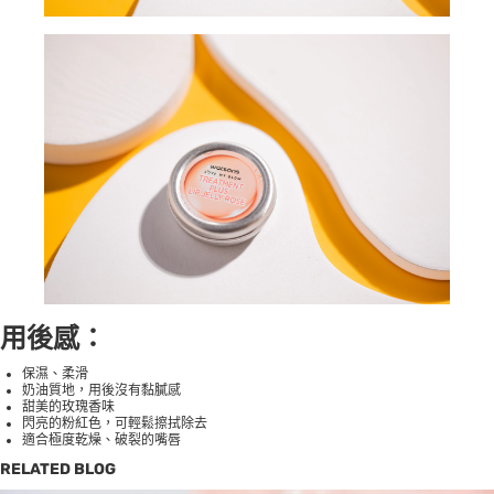
用後感：
保濕、柔滑
奶油質地，用後沒有黏膩感
甜美的玫瑰香味
閃亮的粉紅色，可輕鬆擦拭除去
適合極度乾燥、破裂的嘴唇
RELATED BLOG