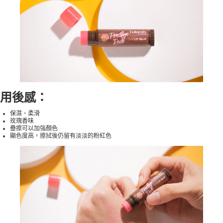
用後感：
保濕、柔滑
玫瑰香味
疊擦可以加強顏色
顯色度高，擦拭後仍留有淡淡的粉紅色