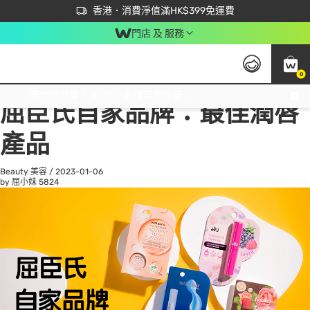
首次APP下單買滿$450 輸入 NEWAPP 即減$50
立即成為易賞錢會員盡享獨家優惠
香港．消費淨值滿HK$399免運費
門店 及 服務
0
All
Beauty 美容
He
免運費門市取貨，滿$250 合作自取點自取免運費，淨額消費滿$399，免費送貨上門！
屈臣氏自家品牌：最佳潤唇
產品
Beauty 美容
/
2023-01-06
by 屈小妹
5824