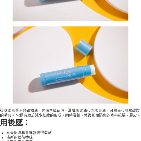
這款潤唇膏不含礦物油。它蘊含薄荷油、夏威夷果油和乳木果油，可滋養和舒緩乾裂
的嘴唇。 它還有助於減少細紋的形成，同時滋養、修復和預防你的嘴唇乾燥、脫皮。
用後感：
感覺保濕和令嘴唇變得柔軟
清新的薄荷香味