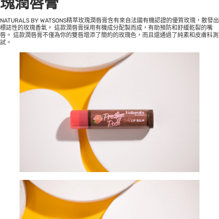
瑰潤唇膏
NATURALS BY WATSONS精萃玫瑰潤唇膏含有來自法國有機認證的優質玫瑰，散發出
標誌性的玫瑰香氣。 這款潤唇膏採用有機成分配製而成，有助預防和舒緩乾裂的嘴
唇。 這款潤唇膏不僅為你的雙唇增添了簡約的玫瑰色，而且還通過了純素和皮膚科測
試。