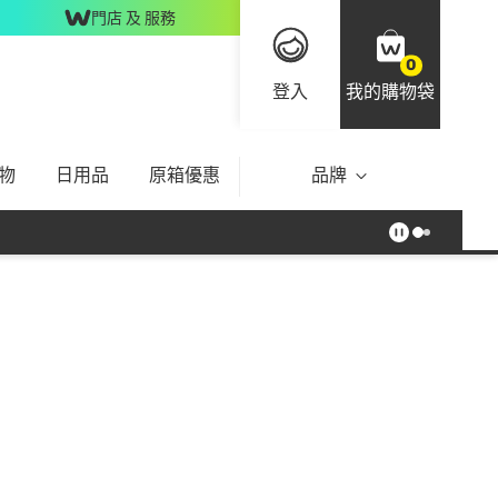
門店 及 服務
0
登入
我的購物袋
物
日用品
原箱優惠
品牌