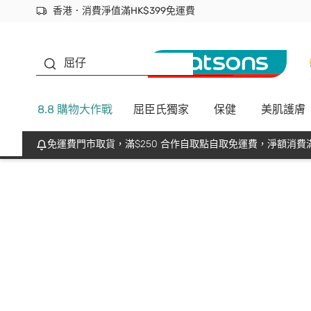
香港．消費淨值滿HK$399免運費
立即成為易賞錢會員盡享獨家優惠
首次APP下單買滿$450 輸入 NEWAPP 即減$50
生蠔BB
屈仔
8.8 購物大作戰
屈臣氏獨家
保健
美肌護膚
免運費門市取貨，滿$250 合作自取點自取免運費，淨額消費滿