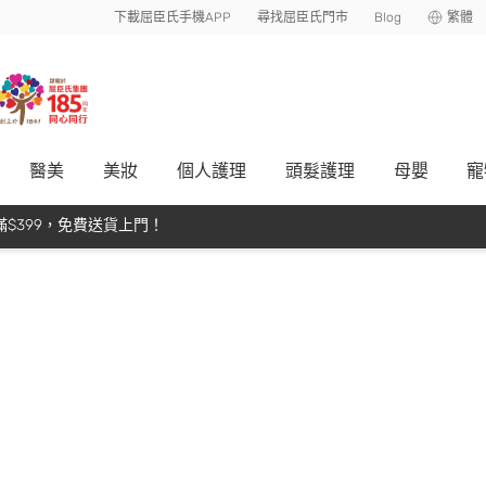
下載屈臣氏手機APP
尋找屈臣氏門市
Blog
繁體
醫美
美妝
個人護理
頭髮護理
母嬰
寵
$399，免費送貨上門！