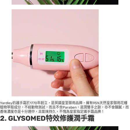
Yardley的護手霜於1770年創立，是英國皇室御用品牌，擁有95%天然皇家御用花種
植物萃取成分，不經動物測試，而且不含Paraben，滋潤雙手之餘，亦不會黐膩，而
香味濃度亦是十分適中，且氣味持久，不愧為皇家指定護手霜品牌！
2. GLYSOMED特效修護潤手霜