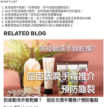
WHAT’S HOT
急凍食物不新鮮？ 科學揭密：你不知道的鎖鮮技術！
DEET防蚊液濃度大解密：如何根據活動選擇最適合您的產品？
袪濕保健品有效嗎？常見成分解析與選購指南
香港新手養寵物懶人包：從入門到精通，必備產品與注意事項全攻略
兒童濕疹與金黃葡萄球菌：家長必讀的預防與護理策略
體重管理由日常做起 註冊營養師分享5大健康減重貼士
RELATED BLOG
防疫勤洗手致乾燥？ 屈臣氏潤手霜推介預防龜裂