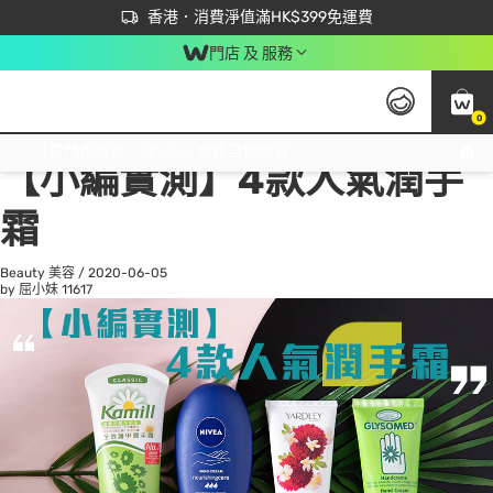
首次APP下單買滿$450 輸入 NEWAPP 即減$50
立即成為易賞錢會員盡享獨家優惠
香港．消費淨值滿HK$399免運費
門店 及 服務
0
All
Beauty 美容
He
免運費門市取貨，滿$250 合作自取點自取免運費，淨額消費滿$399，免費送貨上門！
【小編實測】4款人氣潤手
霜
Beauty 美容
/
2020-06-05
by 屈小妹
11617