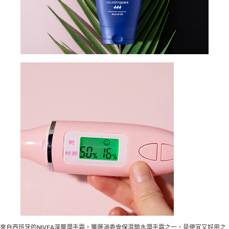
來自西班牙的NIVEA深層潤手霜，獲選消委會保濕鎖水潤手霜之一，是便宜又好用之