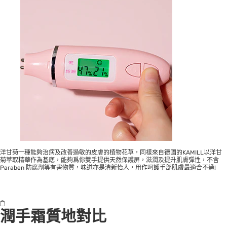
洋甘菊一種能夠治病及改善過敏的皮膚的植物花草，同樣來自德國的KAMILL以洋甘
菊萃取精華作為基底，能夠爲你雙手提供天然保護屏，滋潤及提升肌膚彈性，不含
Paraben 防腐劑等有害物質，味道亦是清新怡人，用作呵護手部肌膚最適合不過!
潤手霜質地對比