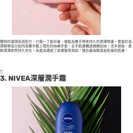
獨特的濃潤長效配方，只需一丁點份量，便能為雙手帶來持久的潤澤修護。豐富的滋
潤精華成分如同為雙手戴上隱形的絲綢手套，全手肌膚觸感嬌嫩如絲。洗手過後，柔
軟潤澤依然持久存在。本產品通過了皮膚醫學測試，適合最為脆弱易乾燥的肌膚。
3. NIVEA深層潤手霜