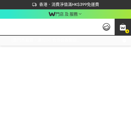
首次APP下單買滿$450 輸入 NEWAPP 即減$50
立即成為易賞錢會員盡享獨家優惠
香港．消費淨值滿HK$399免運費
門店 及 服務
0
免運費門市取貨，滿$250 合作自取點自取免運費，淨額消費滿$399，免費送貨上門！