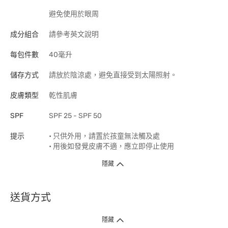
避免使用於眼周
成分組合
請參考英文說明
每包件數
40毫升
儲存方式
請放於陰涼處，避免直接受到太陽照射。
皮膚類型
乾性肌膚
SPF
SPF 25 - SPF 50
提示
• 只供外用，請置於孩童無法觸及處
• 用後如發覺皮膚不適，應立即停止使用
隱藏
送貨方式
1. 送貨到府（受衛生署條例規管產品除外 ）
隱藏
訂單總額淨值滿$399免運費（商戶直送產品除外），選取「特快送」並於早