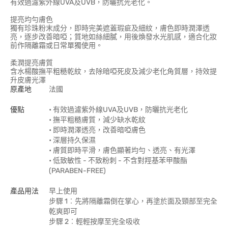
有效過濾紫外線UVA及UVB，防曬抗光老化。
提亮均勻膚色
獨有珍珠粉末成分，即時完美遮蓋瑕疵及細紋，膚色即時潤澤透
亮，逐步改善暗啞；質地如絲細膩，用後煥發水光肌感，適合化妝
前作隔離霜或日常單獨使用。
柔潤提亮膚質
含水楊酸撫平粗糙乾紋，去除暗啞死皮及減少老化角質層，持效提
升皮膚光澤
原產地
法國
優點
• 有效過濾紫外線UVA及UVB，防曬抗光老化
• 撫平粗糙膚質，減少缺水乾紋
• 即時潤澤透亮，改善暗啞膚色
• 深層持久保濕
• 膚質即時平滑，膚色顯著均勻、透亮、有光澤
• 低致敏性 - 不致粉刺 - 不含對羥基苯甲酸酯
(PARABEN-FREE)
產品用法
早上使用
步驟 1︰先將隔離霜倒在掌心，再塗於面及頸部至完全
乾爽即可
步驟 2︰輕輕按摩至完全吸收