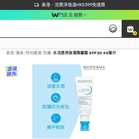
首次APP下單買滿$450 輸入 NEWAPP 即減$50
立即成為易賞錢會員盡享獨家優惠
香港．消費淨值滿HK$399免運費
門店 及 服務
0
免運費門市取貨，滿$250 合作自取點自取免運費，淨額消費滿$399，免費送貨上門！
首頁
/
醫美
/
特別護理
/
防曬
/
水活透亮保濕隔離霜 SPF30 40毫升