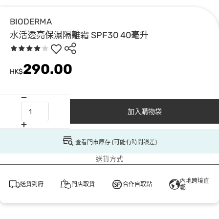
BIODERMA
水活透亮保濕隔離霜 SPF30 40毫升
290.00
HK$
加入購物袋
查看門市庫存 (可能有時間誤差)
送貨方式
內地跨境直
送貨到府
門店取貨
合作自取點
郵