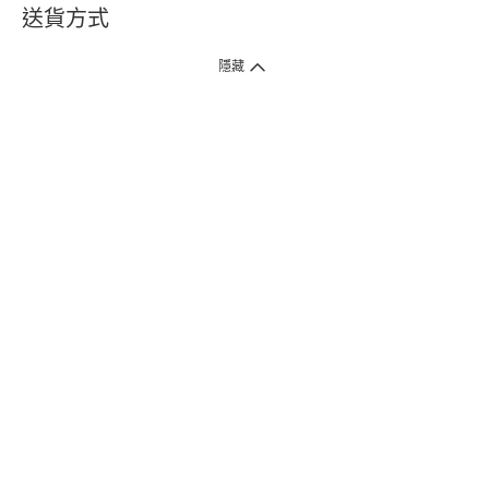
送貨方式
1. 送貨到府（受衛生署條例規管產品除外 ）
隱藏
訂單總額淨值滿$399免運費（商戶直送產品除外），選取「特快送」並於早
上9點至下午7點下單，最快30分鐘內送到​。
2. 門店取貨（商戶直送產品除外）
超過160間門市滿$50免費店取，選取「特快門店取貨」最快30分鐘可取貨。
3. 順豐智能櫃（受衛生署條例規管或商戶直送產品除外）
買滿$250免費順豐智能櫃自提點自取，服務範圍包括香港島、九龍、新界、
各大小屋邨、屋苑商場等。
4.內地跨境直郵
訂單總淨值滿$500免運費。