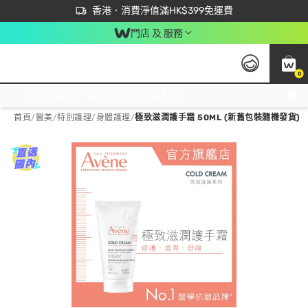
首次APP下單買滿$450 輸入 NEWAPP 即減$50
立即成為易賞錢會員盡享獨家優惠
香港．消費淨值滿HK$399免運費
門店 及 服務
0
免運費門市取貨，滿$250 合作自取點自取免運費，淨額消費滿$399，免費送貨上門！
首頁
/
醫美
/
特別護理
/
身體護理
/
極致滋潤護手霜 50ML (新舊包裝隨機發貨)