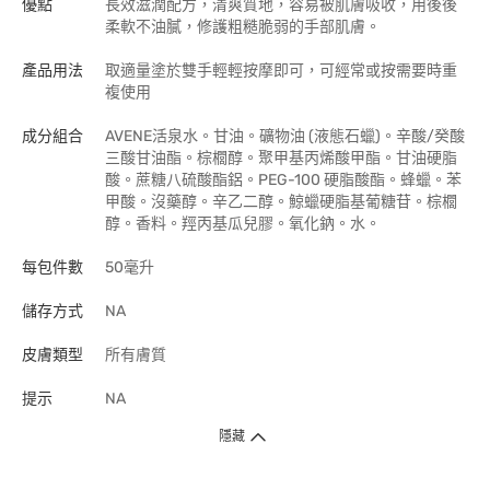
優點
長效滋潤配方，清爽質地，容易被肌膚吸收，用後後
柔軟不油膩，修護粗糙脆弱的手部肌膚。
產品用法
取適量塗於雙手輕輕按摩即可，可經常或按需要時重
複使用
成分組合
AVENE活泉水。甘油。礦物油 (液態石蠟)。辛酸/癸酸
三酸甘油酯。棕櫚醇。聚甲基丙烯酸甲酯。甘油硬脂
酸。蔗糖八硫酸酯鋁。PEG-100 硬脂酸酯。蜂蠟。苯
甲酸。沒藥醇。辛乙二醇。鯨蠟硬脂基葡糖苷。棕櫚
醇。香料。羥丙基瓜兒膠。氧化鈉。水。
每包件數
50毫升
儲存方式
NA
皮膚類型
所有膚質
提示
NA
隱藏