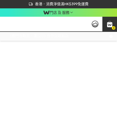
首次APP下單買滿$450 輸入 NEWAPP 即減$50
立即成為易賞錢會員盡享獨家優惠
香港．消費淨值滿HK$399免運費
門店 及 服務
0
免運費門市取貨，滿$250 合作自取點自取免運費，淨額消費滿$399，免費送貨上門！