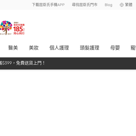
下載屈臣氏手機APP
尋找屈臣氏門市
Blog
繁體
醫美
美妝
個人護理
頭髮護理
母嬰
寵
$399，免費送貨上門！