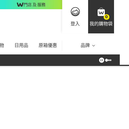
門店 及 服務
0
登入
我的購物袋
物
日用品
原箱優惠
品牌