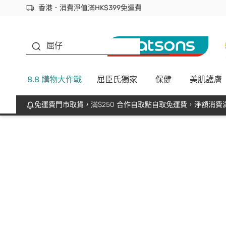
香港．消費淨值滿HK$399免運費
立即成為易賞錢會員盡享獨家優惠
首次APP下單買滿$450 輸入 NEWAPP 即減$50
生蠔BB
屈仔
8.8 購物大作戰
屈臣氏獨家
保健
美肌護膚
免運費門市取貨，滿$250 合作自取點自取免運費，淨額消費滿