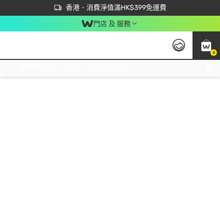
首次APP下單買滿$450 輸入 NEWAPP 即減$50
立即成為易賞錢會員盡享獨家優惠
香港．消費淨值滿HK$399免運費
門店 及 服務
0
免運費門市取貨，滿$250 合作自取點自取免運費，淨額消費滿$399，免費送貨上門！