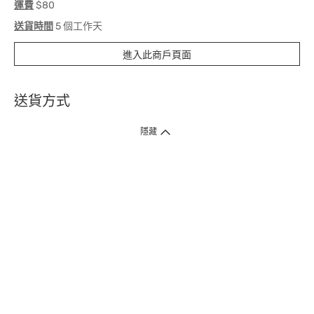
運費
$80
送貨時間
5 個工作天
進入此商戶頁面
送貨方式
1. 送貨到府（受衛生署條例規管產品除外 ）
隱藏
訂單總額淨值滿$399免運費（商戶直送產品除外），選取「特快送」並於早
上9點至下午7點下單，最快30分鐘內送到​。
2. 門店取貨（商戶直送產品除外）
超過160間門市滿$50免費店取，選取「特快門店取貨」最快30分鐘可取貨。
3. 順豐智能櫃（受衛生署條例規管或商戶直送產品除外）
買滿$250免費順豐智能櫃自提點自取，服務範圍包括香港島、九龍、新界、
各大小屋邨、屋苑商場等。
4.內地跨境直郵
訂單總淨值滿$500免運費。