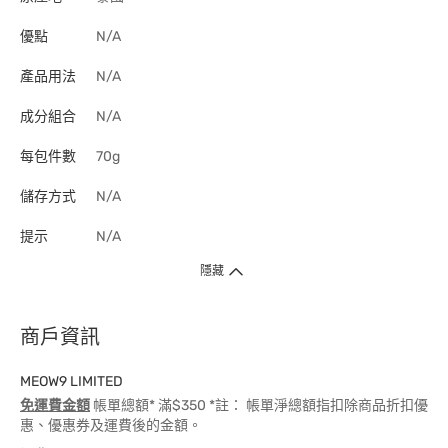
優點
N/A
產品用法
N/A
成分組合
N/A
每包件數
70g
儲存方式
N/A
提示
N/A
隱藏
商戶資訊
MEOW9 LIMITED
免運費金額
帳單總額* 滿$350 *註： 帳單淨總額指扣除商品折扣優
惠、優惠券及運費後的金額。