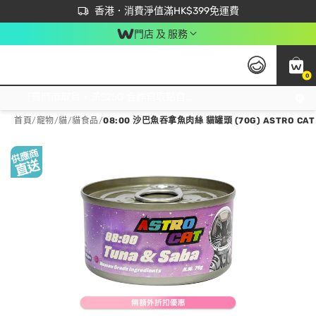
首次APP下單買滿$450 輸入 NEWAPP 即減$50
立即成為易賞錢會員盡享獨家優惠
香港．消費淨值滿HK$399免運費
門店 及 服務
0
免運費門市取貨，滿$250 合作自取點自取免運費，淨額消費滿$399，免費送貨上門！
首頁
/
寵物
/
貓
/
貓食品
/
08:00 沙巴魚吞拿魚肉絲 貓罐頭 (70G) ASTRO CAT 