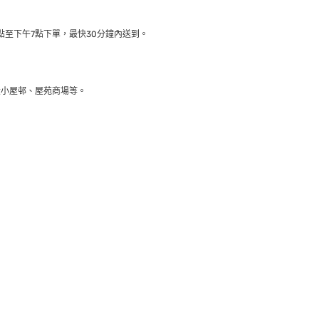
至下午7點下單，最快30分鐘內送到​。
大小屋邨、屋苑商場等。