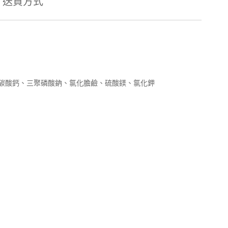
送貨方式
碳酸鈣、三聚磷酸鈉、氯化膽鹼、硫酸鎂、氯化鉀