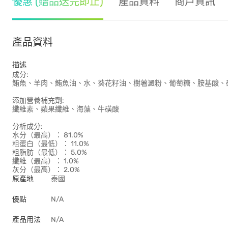
優惠 (贈品送完即止)
產品資料
商戶資訊
產品資料
描述
成分:
鮪魚、羊肉、鮪魚油、水、葵花籽油、樹薯澱粉、葡萄糖、胺基酸、
添加營養補充劑:
纖維素、蘋果纖維、海藻、牛磺酸
分析成分:
水分（最高）： 81.0%
粗蛋白（最低）： 11.0%
粗脂肪（最低）： 5.0%
纖維（最高）： 1.0%
灰分（最高）： 2.0%
原產地
泰國
優點
N/A
產品用法
N/A