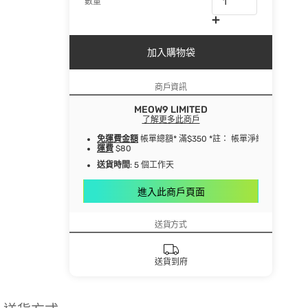
數量
加入購物袋
商戶資訊
MEOW9 LIMITED
了解更多此商戶
免運費金額
帳單總額* 滿$350 *註： 帳單淨總額指扣
運費
$80
送貨時間
: 5 個工作天
進入此商戶頁面
送貨方式
送貨到府