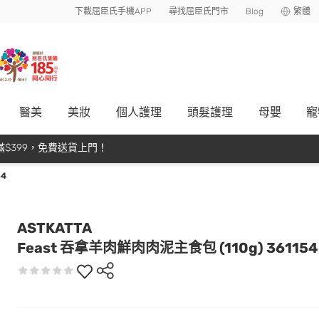
下載屈臣氏手機APP
尋找屈臣氏門市
Blog
繁體
醫美
美妝
個人護理
頭髮護理
母嬰
寵
$399，免費送貨上門！
54
ASTKATTA
Feast 吞拿羊肉鮮肉肉泥主食包 (110g) 361154