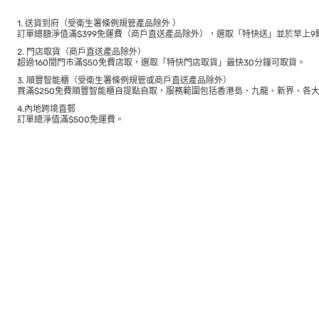
1. 送貨到府（受衛生署條例規管產品除外 ）
訂單總額淨值滿$399免運費（商戶直送產品除外），選取「特快送」並於早上9點
2. 門店取貨（商戶直送產品除外）
超過160間門市滿$50免費店取，選取「特快門店取貨」最快30分鐘可取貨。
3. 順豐智能櫃（受衛生署條例規管或商戶直送產品除外）
買滿$250免費順豐智能櫃自提點自取，服務範圍包括香港島、九龍、新界、各
4.內地跨境直郵
訂單總淨值滿$500免運費。