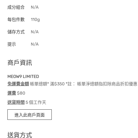
成分組合
N/A
每包件數
110g
儲存方式
N/A
提示
N/A
商戶資訊
MEOW9 LIMITED
免運費金額
帳單總額* 滿$350 *註： 帳單淨總額指扣除商品折扣
運費
$80
送貨時間
5 個工作天
進入此商戶頁面
送貨方式