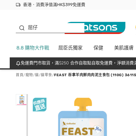
香港．消費淨值滿HK$399免運費
立即成為易賞錢會員盡享獨家優惠
首次APP下單買滿$450 輸入 NEWAPP 即減$50
生蠔BB
屈仔
8.8 購物大作戰
屈臣氏獨家
保健
美肌護膚
免運費門市取貨，滿$250 合作自取點自取免運費，淨額消費滿
首頁
/
寵物
/
貓
/
貓零食
/
FEAST 吞拿羊肉鮮肉肉泥主食包 (110G) 3611