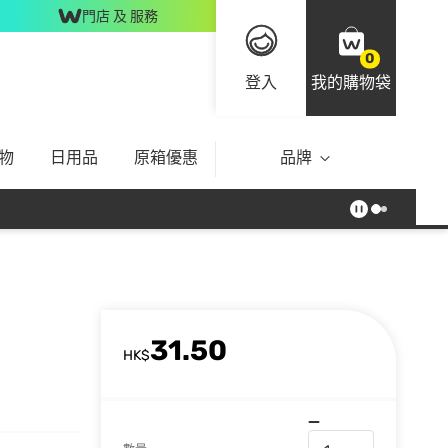
門店 及 服務
0
登入
我的購物袋
物
日用品
原箱優惠
品牌
31.50
HK$