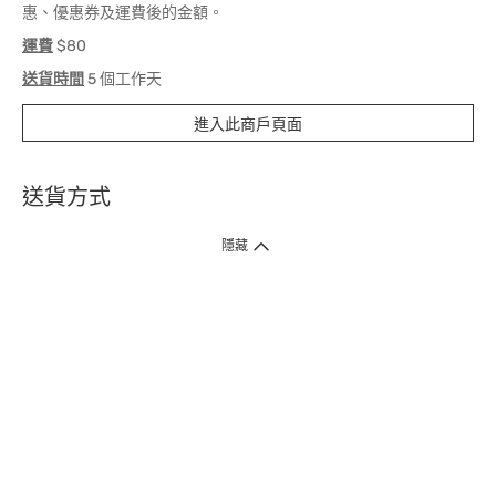
惠、優惠券及運費後的金額。
運費
$80
送貨時間
5 個工作天
進入此商戶頁面
送貨方式
1. 送貨到府（受衛生署條例規管產品除外 ）
隱藏
訂單總額淨值滿$399免運費（商戶直送產品除外），選取「特快送」並於早
上9點至下午7點下單，最快30分鐘內送到​。
2. 門店取貨（商戶直送產品除外）
超過160間門市滿$50免費店取，選取「特快門店取貨」最快30分鐘可取貨。
3. 順豐智能櫃（受衛生署條例規管或商戶直送產品除外）
買滿$250免費順豐智能櫃自提點自取，服務範圍包括香港島、九龍、新界、
各大小屋邨、屋苑商場等。
4.內地跨境直郵
訂單總淨值滿$500免運費。