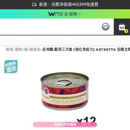
首次APP下單買滿$450 輸入 NEWAPP 即減$50
立即成為易賞錢會員盡享獨家優惠
香港．消費淨值滿HK$399免運費
門店 及 服務
0
免運費門市取貨，滿$250 合作自取點自取免運費，淨額消費滿$399，免費送貨上門！
首頁
/
寵物
/
貓
/
貓食品
/
走地雞,藍背三文魚 (強化免疫力) ASTKATTA 全貓主食罐