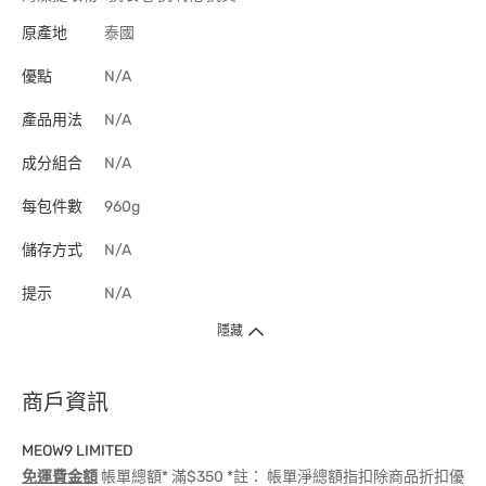
原產地
泰國
優點
N/A
產品用法
N/A
成分組合
N/A
每包件數
960g
儲存方式
N/A
提示
N/A
隱藏
商戶資訊
MEOW9 LIMITED
免運費金額
帳單總額* 滿$350 *註： 帳單淨總額指扣除商品折扣優