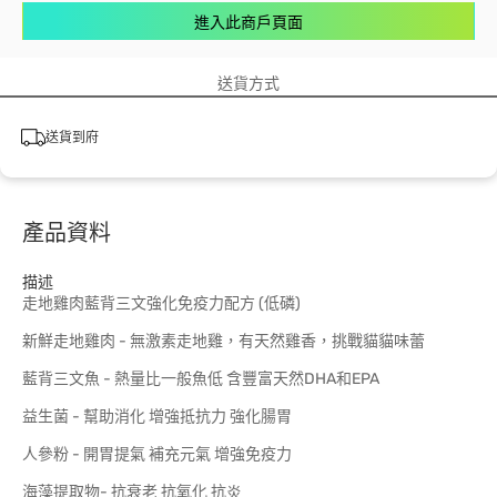
進入此商戶頁面
送貨方式
送貨到府
產品資料
描述
走地雞肉藍背三文強化免疫力配方 (低磷)
新鮮走地雞肉 - 無激素走地雞，有天然雞香，挑戰貓貓味蕾
藍背三文魚 - 熱量比一般魚低 含豐富天然DHA和EPA
益生菌 - 幫助消化 增強抵抗力 強化腸胃
人參粉 - 開胃提氣 補充元氣 增強免疫力
海藻提取物- 抗衰老 抗氧化 抗炎