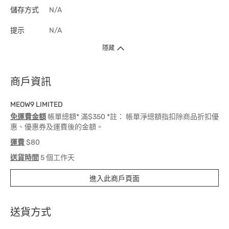
儲存方式
N/A
提示
N/A
隱藏
商戶資訊
MEOW9 LIMITED
免運費金額
帳單總額* 滿$350 *註： 帳單淨總額指扣除商品折扣優
惠、優惠券及運費後的金額。
運費
$80
送貨時間
5 個工作天
進入此商戶頁面
送貨方式