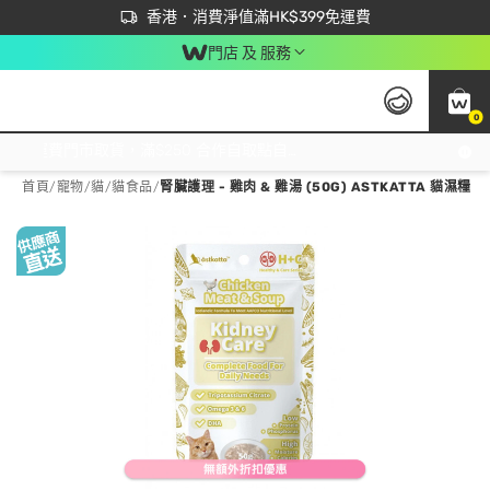
首次APP下單買滿$450 輸入 NEWAPP 即減$50
立即成為易賞錢會員盡享獨家優惠
香港．消費淨值滿HK$399免運費
門店 及 服務
0
免運費門市取貨，滿$250 合作自取點自取免運費，淨額消費滿$399，免費送貨上門！
首頁
/
寵物
/
貓
/
貓食品
/
腎臟護理 - 雞肉 & 雞湯 (50G) ASTKATTA 貓濕糧