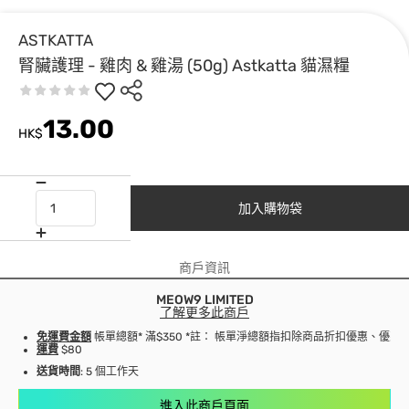
ASTKATTA
腎臟護理 - 雞肉 & 雞湯 (50g) Astkatta 貓濕糧
13.00
HK$
加入購物袋
商戶資訊
MEOW9 LIMITED
了解更多此商戶
免運費金額
帳單總額* 滿$350 *註： 帳單淨總額指扣除商品折扣優惠、優
運費
$80
送貨時間
: 5 個工作天
進入此商戶頁面