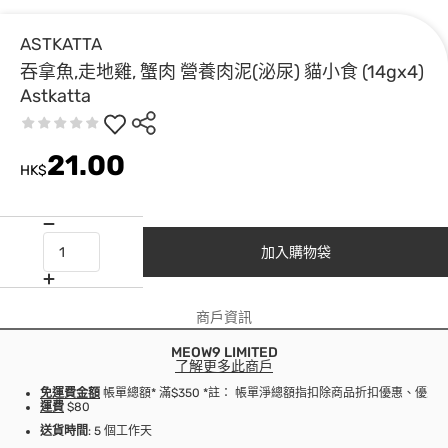
ASTKATTA
吞拿魚,走地雞, 蟹肉 營養肉泥(泌尿) 貓小食 (14gx4)
Astkatta
21.00
HK$
加入購物袋
商戶資訊
MEOW9 LIMITED
了解更多此商戶
免運費金額
帳單總額* 滿$350 *註： 帳單淨總額指扣除商品折扣優惠、優
運費
$80
送貨時間
: 5 個工作天