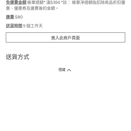
免運費金額
帳單總額* 滿$350 *註： 帳單淨總額指扣除商品折扣優
惠、優惠券及運費後的金額。
運費
$80
送貨時間
5 個工作天
進入此商戶頁面
送貨方式
1. 送貨到府（受衛生署條例規管產品除外 ）
隱藏
訂單總額淨值滿$399免運費（商戶直送產品除外），選取「特快送」並於早
上9點至下午7點下單，最快30分鐘內送到​。
2. 門店取貨（商戶直送產品除外）
超過160間門市滿$50免費店取，選取「特快門店取貨」最快30分鐘可取貨。
3. 順豐智能櫃（受衛生署條例規管或商戶直送產品除外）
買滿$250免費順豐智能櫃自提點自取，服務範圍包括香港島、九龍、新界、
各大小屋邨、屋苑商場等。
4.內地跨境直郵
訂單總淨值滿$500免運費。