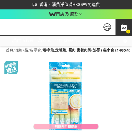
首次APP下單買滿$450 輸入 NEWAPP 即減$50
立即成為易賞錢會員盡享獨家優惠
香港．消費淨值滿HK$399免運費
門店 及 服務
0
免運費門市取貨，滿$250 合作自取點自取免運費，淨額消費滿$399，免費送貨上門！
首頁
/
寵物
/
貓
/
貓零食
/
吞拿魚,走地雞, 蟹肉 營養肉泥(泌尿) 貓小食 (14GX4) 