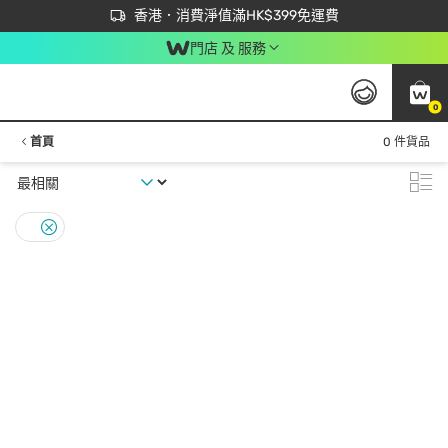
首次APP下單買滿$450 輸入 NEWAPP 即減$50
立即成為易賞錢會員盡享獨家優惠
香港．消費淨值滿HK$399免運費
門店 及 服務
0
首頁
0 件貨品