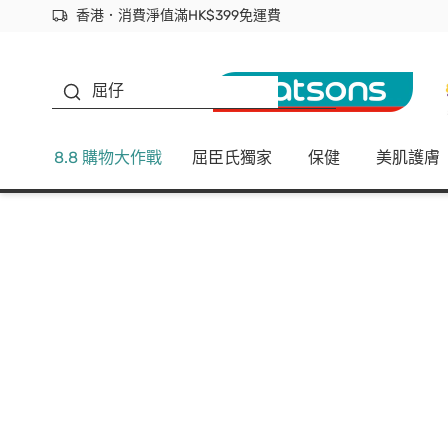
香港．消費淨值滿HK$399免運費
立即成為易賞錢會員盡享獨家優惠
首次APP下單買滿$450 輸入 NEWAPP 即減$50
生蠔BB
屈仔
8.8 購物大作戰
屈臣氏獨家
保健
美肌護膚