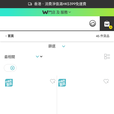
首次APP下單買滿$450 輸入 NEWAPP 即減$50
立即成為易賞錢會員盡享獨家優惠
香港．消費淨值滿HK$399免運費
門店 及 服務
0
首頁
45 件貨品
篩選