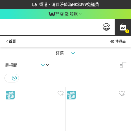
首次APP下單買滿$450 輸入 NEWAPP 即減$50
立即成為易賞錢會員盡享獨家優惠
香港．消費淨值滿HK$399免運費
門店 及 服務
0
首頁
40 件貨品
篩選