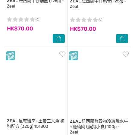
ZEAL
紐西蘭牛仔筋圈 (125g) -
ZEAL
紐西蘭牛仔尾骨(125g) -
Zeal
Zeal
(0)
(0)
HK$70.00
HK$70.00
ZEAL
風乾雞肉+王帝三文魚 狗
ZEAL
紐西蘭無榖物冷凍脫水牛
狗配方 (320g) 151803
+鹿純肉 (貓狗小食) 100g -
Zeal