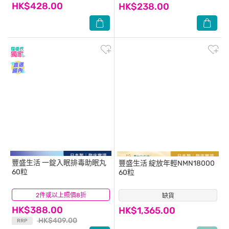
HK$428.00
HK$238.00
豐盛生活
一錠入眠排毒助眠丸
豐盛生活
綻放年輕NMN18000
60粒
60粒
2件或以上照價8折
(21)
缺貨
(5)
HK$388.00
HK$1,365.00
HK$409.00
RRP