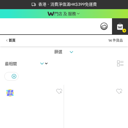
首次APP下單買滿$450 輸入 NEWAPP 即減$50
立即成為易賞錢會員盡享獨家優惠
香港．消費淨值滿HK$399免運費
門店 及 服務
0
首頁
14 件貨品
篩選