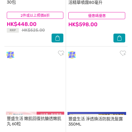
30包
活精華噴霧80毫升
2件或以上照價8折
(6)
優惠碼優惠
(5)
HK$448.00
HK$598.00
HK$525.00
RRP
豐盛生活
嫩肌回復抗醣透嫩肌
豐盛生活
淨透煥活防脫洗髮露
丸 60粒
350ML