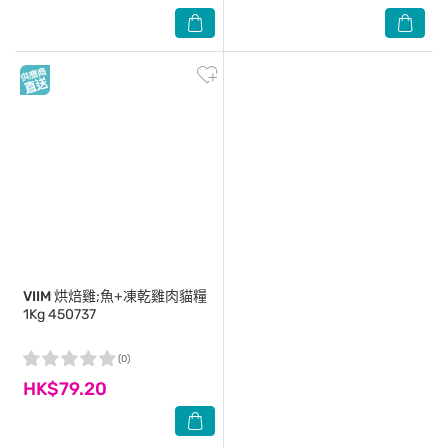
VIIM
烘焙雞;魚+凍乾雞肉貓糧
1Kg 450737
(0)
HK$79.20