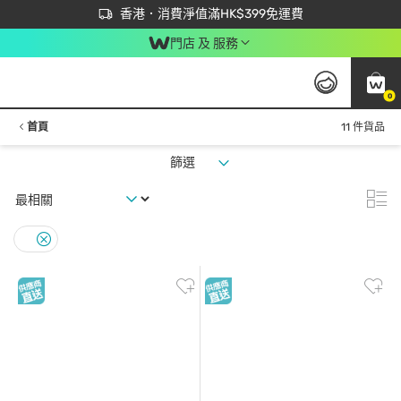
首次APP下單買滿$450 輸入 NEWAPP 即減$50
立即成為易賞錢會員盡享獨家優惠
香港．消費淨值滿HK$399免運費
門店 及 服務
0
首頁
11 件貨品
篩選