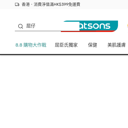
香港．消費淨值滿HK$399免運費
立即成為易賞錢會員盡享獨家優惠
首次APP下單買滿$450 輸入 NEWAPP 即減$50
生蠔BB
屈仔
8.8 購物大作戰
屈臣氏獨家
保健
美肌護膚