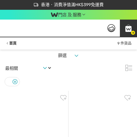
首次APP下單買滿$450 輸入 NEWAPP 即減$50
立即成為易賞錢會員盡享獨家優惠
香港．消費淨值滿HK$399免運費
門店 及 服務
0
首頁
9 件貨品
篩選