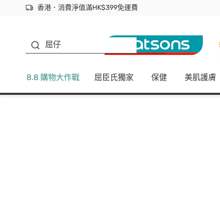
香港．消費淨值滿HK$399免運費
立即成為易賞錢會員盡享獨家優惠
首次APP下單買滿$450 輸入 NEWAPP 即減$50
生蠔BB
屈仔
8.8 購物大作戰
屈臣氏獨家
保健
美肌護膚