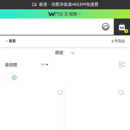
首次APP下單買滿$450 輸入 NEWAPP 即減$50
立即成為易賞錢會員盡享獨家優惠
香港．消費淨值滿HK$399免運費
門店 及 服務
0
首頁
2 件貨品
篩選