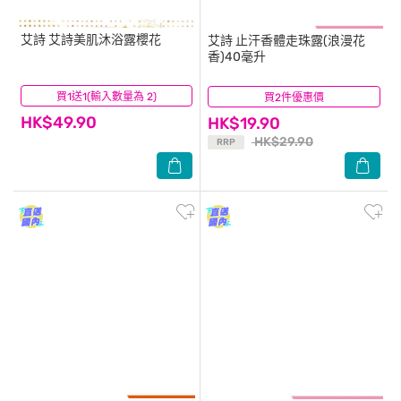
艾詩
艾詩美肌沐浴露櫻花
艾詩
止汗香體走珠露(浪漫花
香)40毫升
買1送1(輸入數量為 2)
(0)
買2件優惠價
(36)
HK$49.90
HK$19.90
HK$29.90
RRP