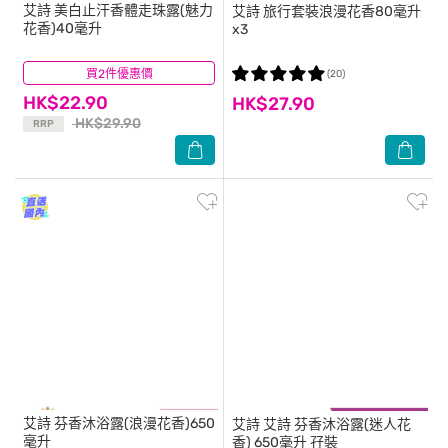
艾詩
美白止汗香體走珠露(魅力
艾詩
旅行套裝浪漫花香80毫升
花香)40毫升
x3
買2件優惠價
(22)
(20)
HK$22.90
HK$27.90
HK$29.90
RRP
艾詩
芬香沐浴露(浪漫花香)650
艾詩
艾詩 芬香沐浴露(迷人花
毫升
香) 650毫升 孖裝