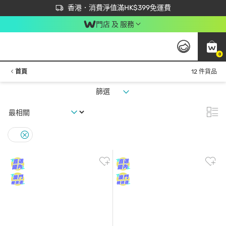
首次APP下單買滿$450 輸入 NEWAPP 即減$50
立即成為易賞錢會員盡享獨家優惠
香港．消費淨值滿HK$399免運費
門店 及 服務
0
首頁
12 件貨品
篩選