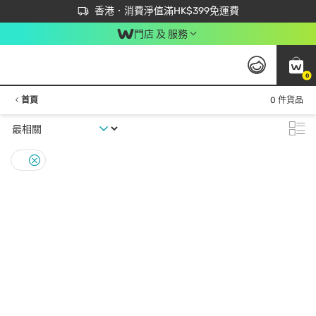
首次APP下單買滿$450 輸入 NEWAPP 即減$50
立即成為易賞錢會員盡享獨家優惠
香港．消費淨值滿HK$399免運費
門店 及 服務
0
首頁
0 件貨品