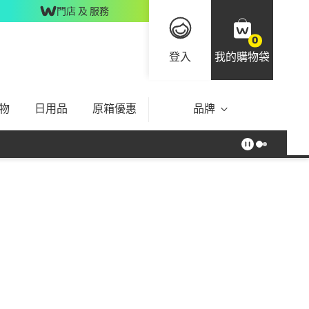
門店 及 服務
0
登入
我的購物袋
物
日用品
原箱優惠
品牌