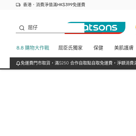
香港．消費淨值滿HK$399免運費
立即成為易賞錢會員盡享獨家優惠
首次APP下單買滿$450 輸入 NEWAPP 即減$50
生蠔BB
屈仔
8.8 購物大作戰
屈臣氏獨家
保健
美肌護膚
免運費門市取貨，滿$250 合作自取點自取免運費，淨額消費滿