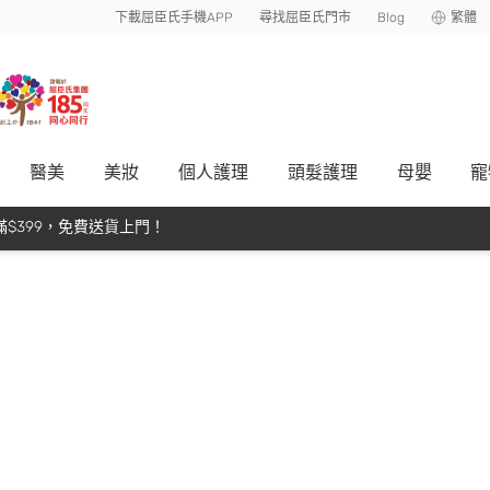
下載屈臣氏手機APP
尋找屈臣氏門市
Blog
繁體
醫美
美妝
個人護理
頭髮護理
母嬰
寵
$399，免費送貨上門！