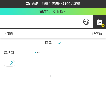
首次APP下單買滿$450 輸入 NEWAPP 即減$50
立即成為易賞錢會員盡享獨家優惠
香港．消費淨值滿HK$399免運費
門店 及 服務
0
首頁
1 件貨品
篩選