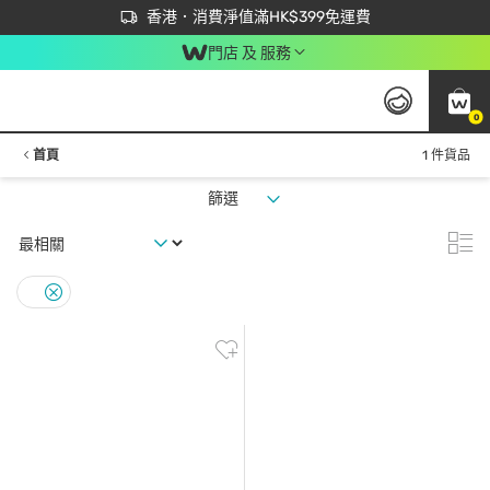
首次APP下單買滿$450 輸入 NEWAPP 即減$50
立即成為易賞錢會員盡享獨家優惠
香港．消費淨值滿HK$399免運費
門店 及 服務
0
首頁
1 件貨品
篩選