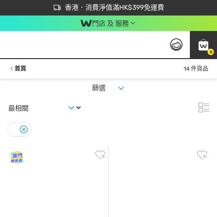
首次APP下單買滿$450 輸入 NEWAPP 即減$50
立即成為易賞錢會員盡享獨家優惠
香港．消費淨值滿HK$399免運費
門店 及 服務
0
首頁
14 件貨品
篩選