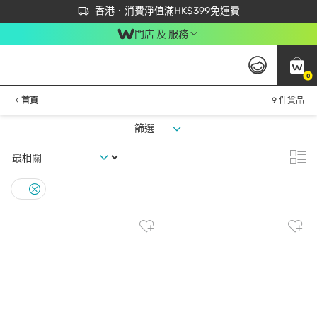
首次APP下單買滿$450 輸入 NEWAPP 即減$50
立即成為易賞錢會員盡享獨家優惠
香港．消費淨值滿HK$399免運費
門店 及 服務
0
首頁
9 件貨品
篩選