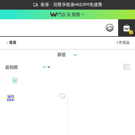
首次APP下單買滿$450 輸入 NEWAPP 即減$50
立即成為易賞錢會員盡享獨家優惠
香港．消費淨值滿HK$399免運費
門店 及 服務
0
首頁
1 件貨品
篩選