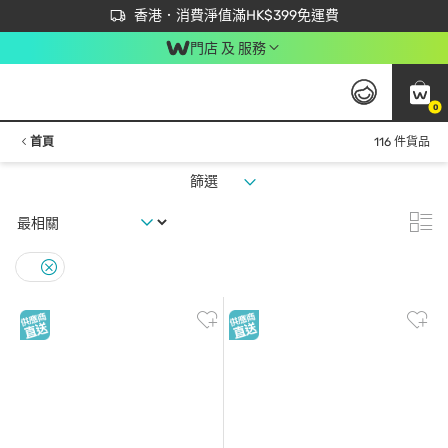
首次APP下單買滿$450 輸入 NEWAPP 即減$50
立即成為易賞錢會員盡享獨家優惠
香港．消費淨值滿HK$399免運費
門店 及 服務
0
首頁
116 件貨品
篩選