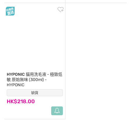
HYPONIC
貓用洗毛液 - 極致低
敏 原始無味 (300ml) -
HYPONIC
缺貨
(0)
HK$218.00