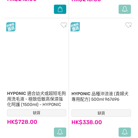
HYPONIC
適合幼犬或超短毛狗
HYPONIC
品種沖涼液 (貴婦犬
用洗毛液 - 極致低敏高保濕強
專用配方) 500ml 967696
化呵護 (1500ml) - HYPONIC
缺貨
(0)
缺貨
(0)
HK$728.00
HK$338.00