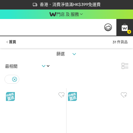
首次APP下單買滿$450 輸入 NEWAPP 即減$50
立即成為易賞錢會員盡享獨家優惠
香港．消費淨值滿HK$399免運費
門店 及 服務
0
首頁
31 件貨品
篩選