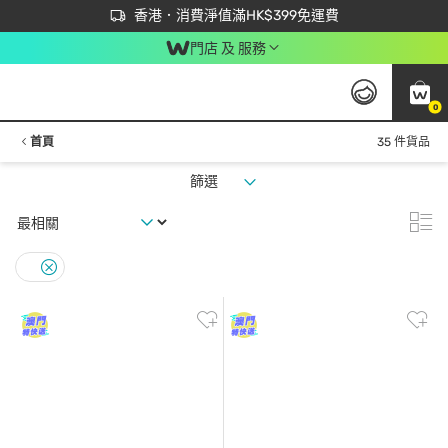
首次APP下單買滿$450 輸入 NEWAPP 即減$50
立即成為易賞錢會員盡享獨家優惠
香港．消費淨值滿HK$399免運費
門店 及 服務
0
首頁
35 件貨品
篩選