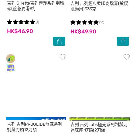
吉列
Gillette吉列極淨系列剃鬚
吉列
吉列經典柔順剃鬚膏(敏感
膏(蘆薈潤滑型)
肌適用)333克
(1)
(10)
HK$46.90
HK$49.90
吉列
吉列PROGLIDE無感系列
吉列
吉列Labs極光系列剃鬚刀
剃鬚刀頭12刀頭
連底座 1刀架2刀頭