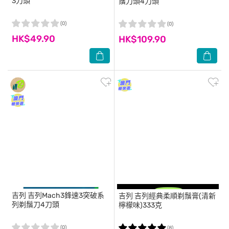
3刀頭
鬚刀頭4刀頭
(0)
(0)
HK$49.90
HK$109.90
吉列
吉列Mach3鋒速3突破系
吉列
吉列經典柔順剃鬚膏(清新
列剃鬚刀4刀頭
檸檬味)333克
(0)
(8)