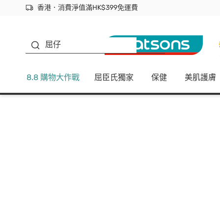
香港．消費淨值滿HK$399免運費
立即成為易賞錢會員盡享獨家優惠
首次APP下單買滿$450 輸入 NEWAPP 即減$50
生蠔BB
屈仔
8.8 購物大作戰
屈臣氏獨家
保健
美肌護膚