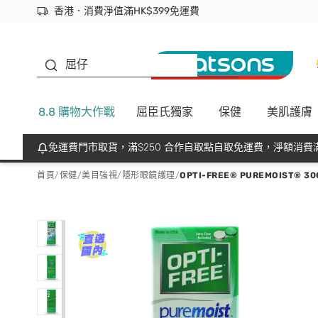
香港．消費淨值滿HK$399免運費
立即成為易賞錢會員盡享獨家優惠
首次APP下單買滿$450 輸入 NEWAPP 即減$50
生蠔BB
屈仔
8.8 購物大作戰
屈臣氏獨家
保健
美肌護膚
免運費門市取貨，滿$250 合作自取點自取免運費，淨額消費滿
首頁
/
保健
/
美目強視
/
隱形眼鏡護理
/
OPTI-FREE® PUREMOIST®