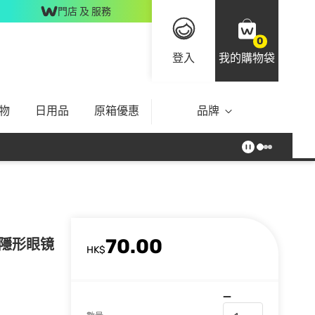
門店 及 服務
0
登入
我的購物袋
物
日用品
原箱優惠
品牌
70.00
消毒隱形眼镜
HK$