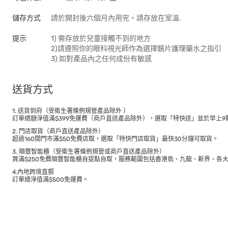
儲存方式
請於開封後六個月內用完。請存放在室溫.
提示
1) 需存放於兒童接觸不到的地方
2)請遵照你的眼科視光師作為選擇鏡片護理藥水之指引
3) 如對產品內之任何成份有敏感
送貨方式
1. 送貨到府（受衛生署條例規管產品除外 ）
訂單總額淨值滿$399免運費（商戶直送產品除外），選取「特快送」並於早上9點
2. 門店取貨（商戶直送產品除外）
超過160間門市滿$50免費店取，選取「特快門店取貨」最快30分鐘可取貨。
3. 順豐智能櫃（受衛生署條例規管或商戶直送產品除外）
買滿$250免費順豐智能櫃自提點自取，服務範圍包括香港島、九龍、新界、各
4.內地跨境直郵
訂單總淨值滿$500免運費。