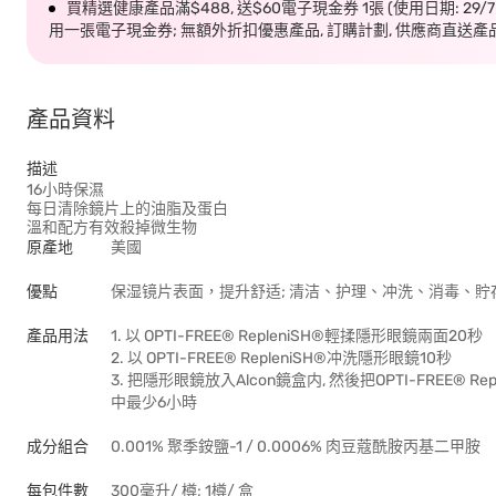
買精選健康產品滿$488, 送$60電子現金券 1張 (使用日期: 29/
用一張電子現金券; 無額外折扣優惠產品, 訂購計劃, 供應商直送產
產品資料
描述
16小時保濕
每日清除鏡片上的油脂及蛋白
溫和配方有效殺掉微生物
原產地
美國
優點
保湿镜片表面，提升舒适; 清洁、护理、冲洗、消毒、貯
產品用法
1. 以 OPTI-FREE® RepleniSH®輕揉隱形眼鏡兩面20秒
2. 以 OPTI-FREE® RepleniSH®冲洗隱形眼鏡10秒
3. 把隱形眼鏡放入Alcon鏡盒内, 然後把OPTI-FREE® Rep
中最少6小時
成分組合
0.001% 聚季銨鹽-1 / 0.0006% 肉豆蔻酰胺丙基二甲胺
每包件數
300毫升/ 樽; 1樽/ 盒