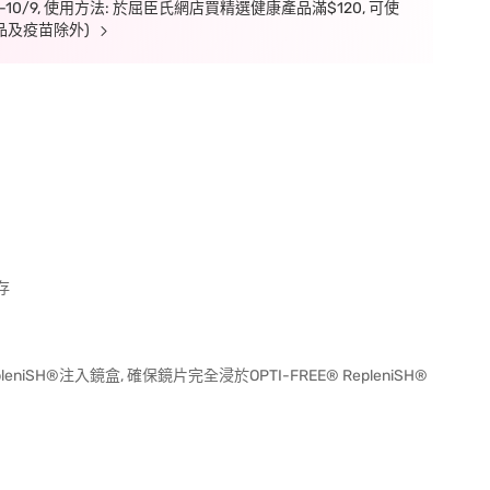
7-10/9, 使用方法: 於屈臣氏網店買精選健康產品滿$120, 可使
品及疫苗除外)
存
leniSH®注入鏡盒, 確保鏡片完全浸於OPTI-FREE® RepleniSH®