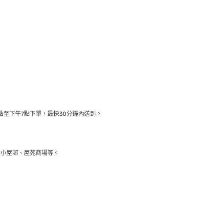
至下午7點下單，最快30分鐘內送到​。
大小屋邨、屋苑商場等。