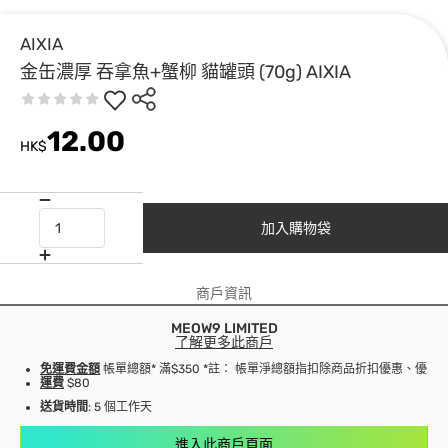
AIXIA
金缶濃厚 吞拿魚+蟹柳 貓罐頭 (70g) AIXIA
12.00
HK$
加入購物袋
商戶資訊
MEOW9 LIMITED
了解更多此商戶
免運費金額
帳單總額* 滿$350 *註： 帳單淨總額指扣除商品折扣優惠、優
運費
$80
送貨時間
: 5 個工作天
進入此商戶頁面