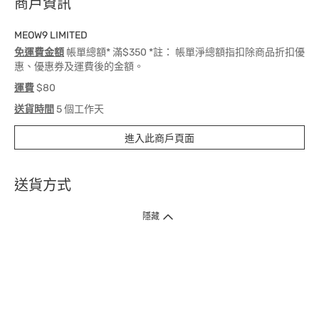
商戶資訊
MEOW9 LIMITED
免運費金額
帳單總額* 滿$350 *註： 帳單淨總額指扣除商品折扣優
惠、優惠券及運費後的金額。
運費
$80
送貨時間
5 個工作天
進入此商戶頁面
送貨方式
1. 送貨到府（受衛生署條例規管產品除外 ）
隱藏
訂單總額淨值滿$399免運費（商戶直送產品除外），選取「特快送」並於早
上9點至下午7點下單，最快30分鐘內送到​。
2. 門店取貨（商戶直送產品除外）
超過160間門市滿$50免費店取，選取「特快門店取貨」最快30分鐘可取貨。
3. 順豐智能櫃（受衛生署條例規管或商戶直送產品除外）
買滿$250免費順豐智能櫃自提點自取，服務範圍包括香港島、九龍、新界、
各大小屋邨、屋苑商場等。