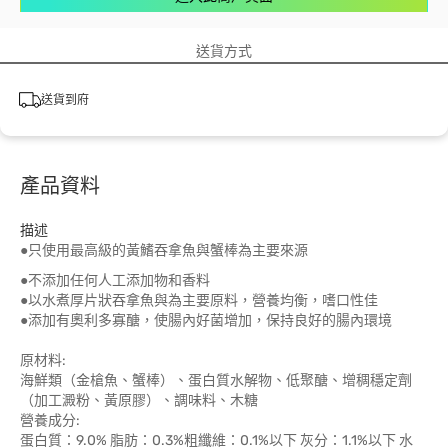
送貨方式
送貨到府
產品資料
描述
●只使用最高級的黃鰭吞拿魚與蟹棒為主要來源
●不添加任何人工添加物和香料
●以水煮厚片狀吞拿魚與為主要原料，營養均衡，嗜口性佳
●添加有奧利多寡醣，使腸內好菌增加，保持良好的腸內環境
原材料:
海鮮類（金槍魚、蟹棒）、蛋白質水解物、低聚醣、增稠穩定劑
（加工澱粉、黃原膠）、調味料、木糖
營養成分:
蛋白質：9.0% 脂肪：0.3%粗纖維：0.1%以下 灰分：1.1%以下 水