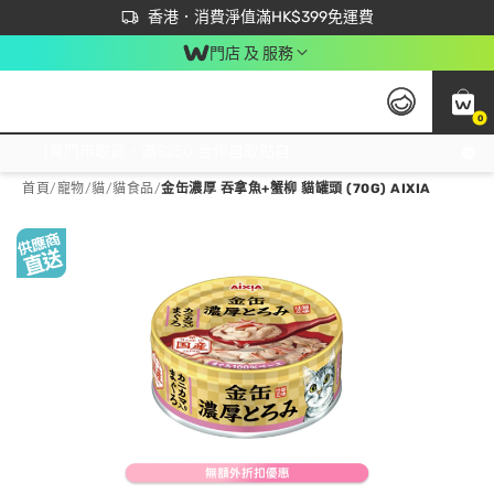
首次APP下單買滿$450 輸入 NEWAPP 即減$50
立即成為易賞錢會員盡享獨家優惠
香港．消費淨值滿HK$399免運費
門店 及 服務
0
免運費門市取貨，滿$250 合作自取點自取免運費，淨額消費滿$399，免費送貨上門！
首頁
/
寵物
/
貓
/
貓食品
/
金缶濃厚 吞拿魚+蟹柳 貓罐頭 (70G) AIXIA