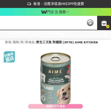
首次APP下單買滿$450 輸入 NEWAPP 即減$50
立即成為易賞錢會員盡享獨家優惠
香港．消費淨值滿HK$399免運費
門店 及 服務
0
免運費門市取貨，滿$250 合作自取點自取免運費，淨額消費滿$399，免費送貨上門！
首頁
/
寵物
/
狗
/
狗食品
/
野生三文魚 狗罐頭 (397G) AIME KITCHEN