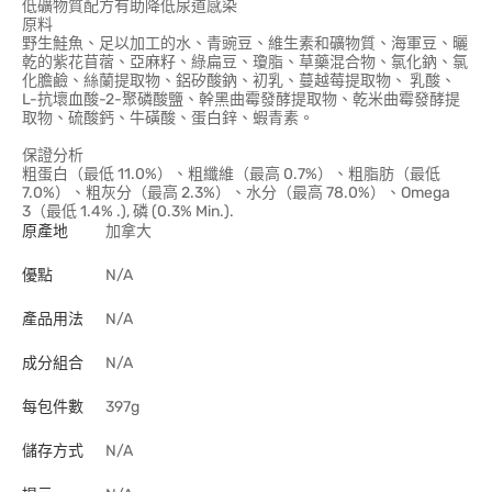
低礦物質配方有助降低尿道感染
原料
野生鮭魚、足以加工的水、青豌豆、維生素和礦物質、海軍豆、曬
乾的紫花苜蓿、亞麻籽、綠扁豆、瓊脂、草藥混合物、氯化鈉、氯
化膽鹼、絲蘭提取物、鋁矽酸鈉、初乳、蔓越莓提取物、 乳酸、
L-抗壞血酸-2-聚磷酸鹽、幹黑曲霉發酵提取物、乾米曲霉發酵提
取物、硫酸鈣、牛磺酸、蛋白鋅、蝦青素。
保證分析
粗蛋白（最低 11.0%）、粗纖維（最高 0.7%）、粗脂肪（最低
7.0%）、粗灰分（最高 2.3%）、水分（最高 78.0%）、Omega
3（最低 1.4% .), 磷 (0.3% Min.).
原產地
加拿大
優點
N/A
產品用法
N/A
成分組合
N/A
每包件數
397g
儲存方式
N/A