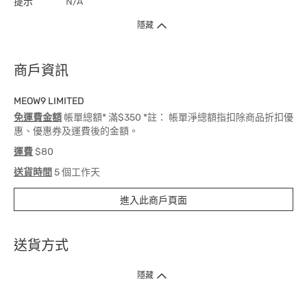
提示
N/A
隱藏
商戶資訊
MEOW9 LIMITED
免運費金額
帳單總額* 滿$350 *註： 帳單淨總額指扣除商品折扣優
惠、優惠券及運費後的金額。
運費
$80
送貨時間
5 個工作天
進入此商戶頁面
送貨方式
1. 送貨到府（受衛生署條例規管產品除外 ）
隱藏
訂單總額淨值滿$399免運費（商戶直送產品除外），選取「特快送」並於早
上9點至下午7點下單，最快30分鐘內送到​。