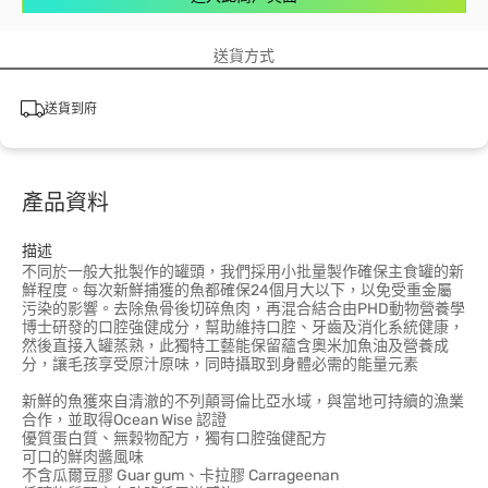
送貨方式
送貨到府
產品資料
描述
不同於一般大批製作的罐頭，我們採用小批量製作確保主食罐的新
鮮程度。每次新鮮捕獲的魚都確保24個月大以下，以免受重金屬
污染的影響。去除魚骨後切碎魚肉，再混合結合由PHD動物營養學
博士研發的口腔強健成分，幫助維持口腔、牙齒及消化系統健康，
然後直接入罐蒸熟，此獨特工藝能保留蘊含奧米加魚油及營養成
分，讓毛孩享受原汁原味，同時攝取到身體必需的能量元素
新鮮的魚獲來自清澈的不列顛哥倫比亞水域，與當地可持續的漁業
合作，並取得Ocean Wise 認證
優質蛋白質、無穀物配方，獨有口腔強健配方
可口的鮮肉醬風味
不含瓜爾豆膠 Guar gum、卡拉膠 Carrageenan