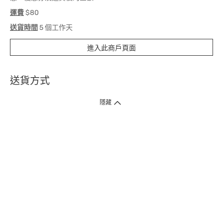
運費
$80
送貨時間
5 個工作天
進入此商戶頁面
送貨方式
1. 送貨到府（受衛生署條例規管產品除外 ）
隱藏
訂單總額淨值滿$399免運費（商戶直送產品除外），選取「特快送」並於早
上9點至下午7點下單，最快30分鐘內送到​。
2. 門店取貨（商戶直送產品除外）
超過160間門市滿$50免費店取，選取「特快門店取貨」最快30分鐘可取貨。
3. 順豐智能櫃（受衛生署條例規管或商戶直送產品除外）
買滿$250免費順豐智能櫃自提點自取，服務範圍包括香港島、九龍、新界、
各大小屋邨、屋苑商場等。
4.內地跨境直郵
訂單總淨值滿$500免運費。