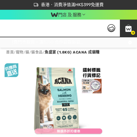
首次APP下單買滿$450 輸入 NEWAPP 即減$50
立即成為易賞錢會員盡享獨家優惠
香港．消費淨值滿HK$399免運費
門店 及 服務
0
免運費門市取貨，滿$250 合作自取點自取免運費，淨額消費滿$399，免費送貨上門！
首頁
/
寵物
/
貓
/
貓食品
/
魚盛宴 (1.8KG) ACANA 成貓糧