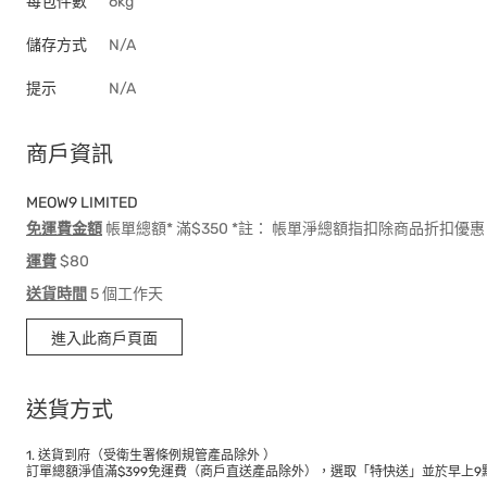
每包件數
6kg
儲存方式
N/A
提示
N/A
商戶資訊
MEOW9 LIMITED
免運費金額
帳單總額* 滿$350 *註： 帳單淨總額指扣除商品折扣
運費
$80
送貨時間
5 個工作天
進入此商戶頁面
送貨方式
1. 送貨到府（受衛生署條例規管產品除外 ）
訂單總額淨值滿$399免運費（商戶直送產品除外），選取「特快送」並於早上9點