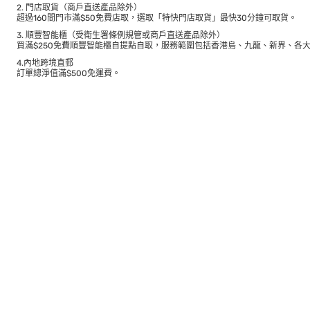
2. 門店取貨（商戶直送產品除外）
超過160間門市滿$50免費店取，選取「特快門店取貨」最快30分鐘可取貨。
3. 順豐智能櫃（受衛生署條例規管或商戶直送產品除外）
買滿$250免費順豐智能櫃自提點自取，服務範圍包括香港島、九龍、新界、各
4.內地跨境直郵
訂單總淨值滿$500免運費。