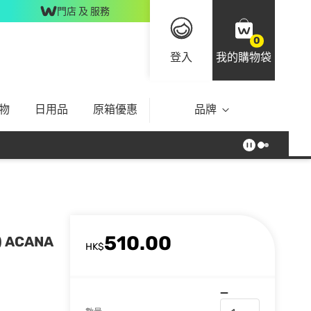
門店 及 服務
0
登入
我的購物袋
物
日用品
原箱優惠
品牌
510.00
 ACANA
HK$