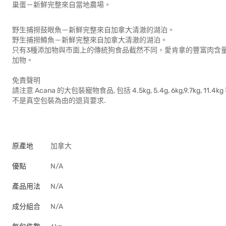
巢蛋－新鮮完整來自當地農場。
野生捕撈鼓眼魚－新鮮完整來自加拿大清澈的湖泊。
野生捕撈鱒魚－新鮮完整來自加拿大清澈的湖泊。
只有3種添加物與市面上的傳統狗食品截然不同，愛肯拿的豐富肉含
加物。
免責聲明
請注意 Acana 的大包裝寵物食品, 包括 4.5kg, 5.4g, 6kg,9.7k
不是真空包裝為由的退貨要求.
原產地
加拿大
優點
N/A
產品用法
N/A
成分組合
N/A