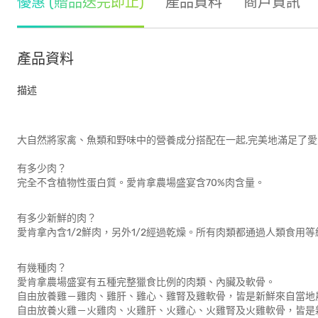
優惠 (贈品送完即止)
產品資料
商戶資訊
產品資料
描述
大自然將家禽、魚類和野味中的營養成分搭配在一起,完美地滿足了
有多少肉？
完全不含植物性蛋白質。愛肯拿農場盛宴含70%肉含量。
有多少新鮮的肉？
愛肯拿內含1/2鮮肉，另外1/2經過乾燥。所有肉類都通過人類食用等
有幾種肉？
愛肯拿農場盛宴有五種完整獵食比例的肉類、內臟及軟骨。
自由放養雞－雞肉、雞肝、雞心、雞腎及雞軟骨，皆是新鮮來自當地
自由放養火雞－火雞肉、火雞肝、火雞心、火雞腎及火雞軟骨，皆是