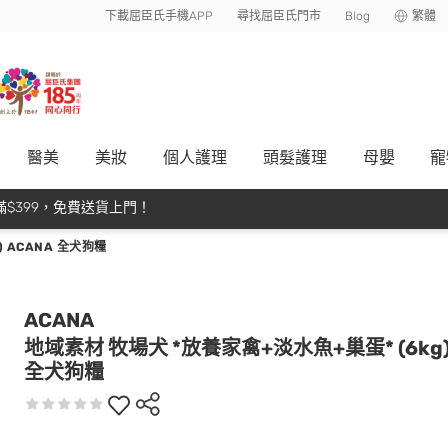
下載屈臣氏手機APP
尋找屈臣氏門市
Blog
繁體
醫美
美妝
個人護理
頭髮護理
母嬰
寵
$399，免費送貨上門！
) ACANA 全犬狗糧
ACANA
地域素材 牧場犬 *放養家禽+淡水魚+巢蛋* (6kg)
全犬狗糧