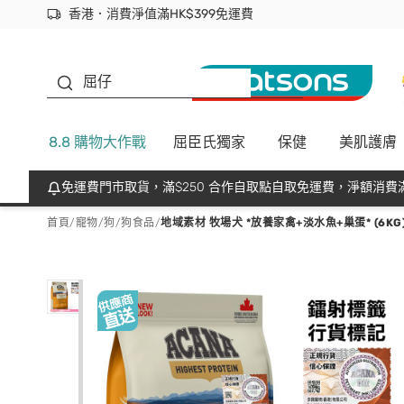
香港．消費淨值滿HK$399免運費
立即成為易賞錢會員盡享獨家優惠
首次APP下單買滿$450 輸入 NEWAPP 即減$50
生蠔BB
屈仔
8.8 購物大作戰
屈臣氏獨家
保健
美肌護膚
免運費門市取貨，滿$250 合作自取點自取免運費，淨額消費滿
首頁
/
寵物
/
狗
/
狗食品
/
地域素材 牧場犬 *放養家禽+淡水魚+巢蛋* (6KG