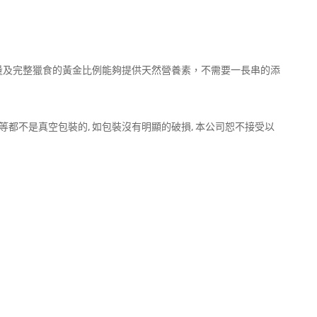
量及完整獵食的黃金比例能夠提供天然營養素，不需要一長串的添
g, 11.4kg 等都不是真空包裝的, 如包裝沒有明顯的破損, 本公司恕不接受以