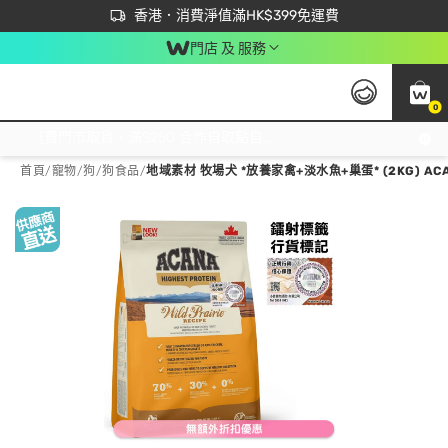
首次APP下單買滿$450 輸入 NEWAPP 即減$50
立即成為易賞錢會員盡享獨家優惠
香港．消費淨值滿HK$399免運費
門店 及 服務
0
免運費門市取貨，滿$250 合作自取點自取免運費，淨額消費滿$399，免費送貨上門！
首頁
/
寵物
/
狗
/
狗食品
/
地域素材 牧場犬 *放養家禽+淡水魚+巢蛋* (2KG) AC