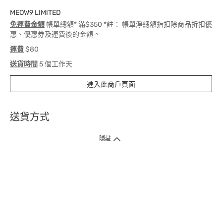
MEOW9 LIMITED
免運費金額
帳單總額* 滿$350 *註： 帳單淨總額指扣除商品折扣優
惠、優惠券及運費後的金額。
運費
$80
送貨時間
5 個工作天
進入此商戶頁面
送貨方式
1. 送貨到府（受衛生署條例規管產品除外 ）
隱藏
訂單總額淨值滿$399免運費（商戶直送產品除外），選取「特快送」並於早
上9點至下午7點下單，最快30分鐘內送到​。
2. 門店取貨（商戶直送產品除外）
超過160間門市滿$50免費店取，選取「特快門店取貨」最快30分鐘可取貨。
3. 順豐智能櫃（受衛生署條例規管或商戶直送產品除外）
買滿$250免費順豐智能櫃自提點自取，服務範圍包括香港島、九龍、新界、
各大小屋邨、屋苑商場等。
4.內地跨境直郵
訂單總淨值滿$500免運費。