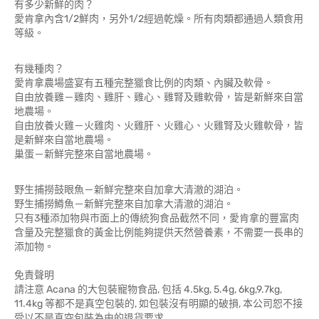
有多少新鮮的肉？
愛肯拿內含1/2鮮肉，另外1/2經過乾燥。所有肉類都通過人類食用
等級。
有幾種肉？
愛肯拿農場盛宴有五種完整獵食比例的肉類、內臟及軟骨。
自由放養雞－雞肉、雞肝、雞心、雞腎及雞軟骨，皆是新鮮來自當
地農場。
自由放養火雞－火雞肉、火雞肝、火雞心、火雞腎及火雞軟骨，皆
是新鮮來自當地農場。
巢蛋－新鮮完整來自當地農場。
野生捕撈鼓眼魚－新鮮完整來自加拿大清澈的湖泊。
野生捕撈鱒魚－新鮮完整來自加拿大清澈的湖泊。
只有3種添加物與市面上的傳統狗食品截然不同，愛肯拿的豐富肉
含量及完整獵食的黃金比例能夠提供天然營養素，不需要一長串的
添加物。
免責聲明
請注意 Acana 的大包裝寵物食品, 包括 4.5kg, 5.4g, 6kg,9.7kg,
11.4kg 等都不是真空包裝的, 如包裝沒有明顯的破損, 本公司恕不接
受以不是真空包裝為由的退貨要求.